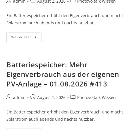
Beitrags-
Beitrag
Beitrags-
admin
August 2, 2026
Photovoltaik Wissen
Autor:
veröffentlicht:
Kategorie:
Ein Batteriespeicher erhöht den Eigenverbrauch und macht
Solarstrom auch abends und nachts nutzbar.
Batteriespeicher:
Weiterlesen
Mehr
Eigenverbrauch
Aus
Der
Eigenen
PV-
Batteriespeicher: Mehr
Anlage
–
Eigenverbrauch aus der eigenen
02.08.2026
#865
PV-Anlage – 01.08.2026 #413
Beitrags-
Beitrag
Beitrags-
admin
August 1, 2026
Photovoltaik Wissen
Autor:
veröffentlicht:
Kategorie:
Ein Batteriespeicher erhöht den Eigenverbrauch und macht
Solarstrom auch abends und nachts nutzbar.