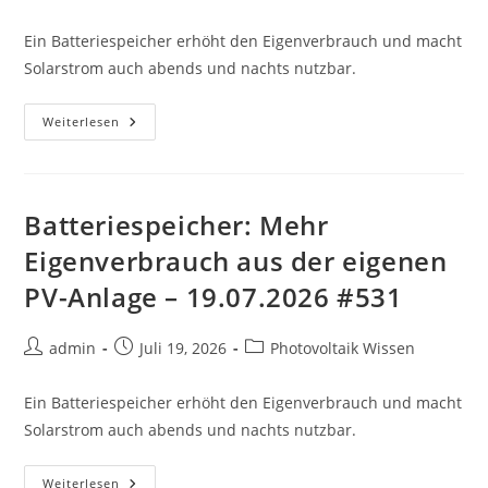
Autor:
veröffentlicht:
Kategorie:
Ein Batteriespeicher erhöht den Eigenverbrauch und macht
Solarstrom auch abends und nachts nutzbar.
Batteriespeicher:
Weiterlesen
Mehr
Eigenverbrauch
Aus
Der
Eigenen
PV-
Batteriespeicher: Mehr
Anlage
–
Eigenverbrauch aus der eigenen
28.07.2026
#151
PV-Anlage – 19.07.2026 #531
Beitrags-
Beitrag
Beitrags-
admin
Juli 19, 2026
Photovoltaik Wissen
Autor:
veröffentlicht:
Kategorie:
Ein Batteriespeicher erhöht den Eigenverbrauch und macht
Solarstrom auch abends und nachts nutzbar.
Batteriespeicher:
Weiterlesen