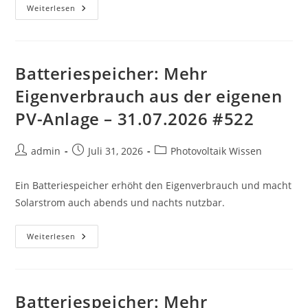
Batteriespeicher:
Weiterlesen
Mehr
Eigenverbrauch
Aus
Der
Eigenen
PV-
Batteriespeicher: Mehr
Anlage
–
Eigenverbrauch aus der eigenen
01.08.2026
#413
PV-Anlage – 31.07.2026 #522
Beitrags-
Beitrag
Beitrags-
admin
Juli 31, 2026
Photovoltaik Wissen
Autor:
veröffentlicht:
Kategorie:
Ein Batteriespeicher erhöht den Eigenverbrauch und macht
Solarstrom auch abends und nachts nutzbar.
Batteriespeicher:
Weiterlesen
Mehr
Eigenverbrauch
Aus
Der
Eigenen
PV-
Batteriespeicher: Mehr
Anlage