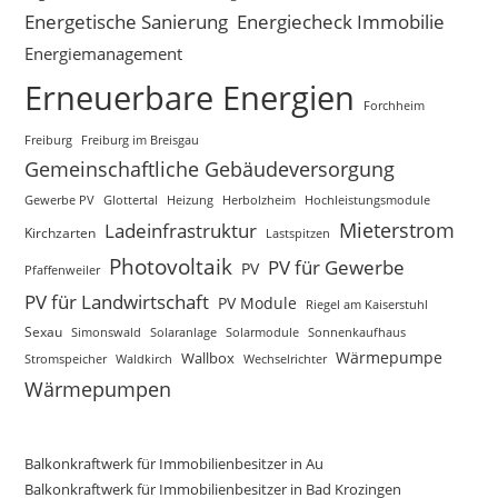
Energetische Sanierung
Energiecheck Immobilie
Energiemanagement
Erneuerbare Energien
Forchheim
Freiburg
Freiburg im Breisgau
Gemeinschaftliche Gebäudeversorgung
Gewerbe PV
Glottertal
Heizung
Herbolzheim
Hochleistungsmodule
Mieterstrom
Ladeinfrastruktur
Kirchzarten
Lastspitzen
Photovoltaik
PV für Gewerbe
PV
Pfaffenweiler
PV für Landwirtschaft
PV Module
Riegel am Kaiserstuhl
Sexau
Simonswald
Solaranlage
Solarmodule
Sonnenkaufhaus
Wärmepumpe
Wallbox
Waldkirch
Wechselrichter
Stromspeicher
Wärmepumpen
Balkonkraftwerk für Immobilienbesitzer in Au
Balkonkraftwerk für Immobilienbesitzer in Bad Krozingen