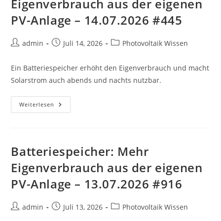
Eigenverbrauch aus der eigenen
15.07.2026
#965
PV-Anlage – 14.07.2026 #445
Beitrags-
Beitrag
Beitrags-
admin
Juli 14, 2026
Photovoltaik Wissen
Autor:
veröffentlicht:
Kategorie:
Ein Batteriespeicher erhöht den Eigenverbrauch und macht
Solarstrom auch abends und nachts nutzbar.
Batteriespeicher:
Weiterlesen
Mehr
Eigenverbrauch
Aus
Der
Eigenen
PV-
Batteriespeicher: Mehr
Anlage
–
Eigenverbrauch aus der eigenen
14.07.2026
#445
PV-Anlage – 13.07.2026 #916
Beitrags-
Beitrag
Beitrags-
admin
Juli 13, 2026
Photovoltaik Wissen
Autor:
veröffentlicht:
Kategorie: