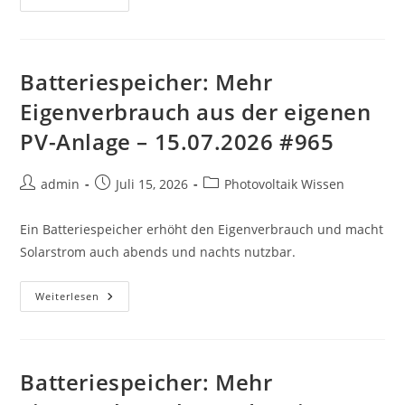
Mehr
Eigenverbrauch
Aus
Der
Eigenen
PV-
Batteriespeicher: Mehr
Anlage
–
Eigenverbrauch aus der eigenen
19.07.2026
#531
PV-Anlage – 15.07.2026 #965
Beitrags-
Beitrag
Beitrags-
admin
Juli 15, 2026
Photovoltaik Wissen
Autor:
veröffentlicht:
Kategorie:
Ein Batteriespeicher erhöht den Eigenverbrauch und macht
Solarstrom auch abends und nachts nutzbar.
Batteriespeicher:
Weiterlesen
Mehr
Eigenverbrauch
Aus
Der
Eigenen
PV-
Batteriespeicher: Mehr
Anlage
–