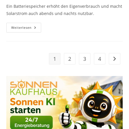
Ein Batteriespeicher erhöht den Eigenverbrauch und macht
Solarstrom auch abends und nachts nutzbar.
Batteriespeicher:
Weiterlesen
Mehr
Eigenverbrauch
Aus
Der
Eigenen
PV-
Anlage
1
2
3
4
Zur näc
–
13.07.2026
#916