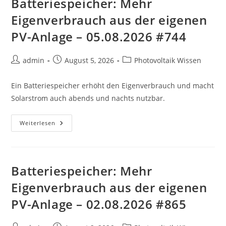
Batteriespeicher: Mehr
Eigenverbrauch aus der eigenen
PV-Anlage – 05.08.2026 #744
Beitrags-
Beitrag
Beitrags-
admin
August 5, 2026
Photovoltaik Wissen
Autor:
veröffentlicht:
Kategorie:
Ein Batteriespeicher erhöht den Eigenverbrauch und macht
Solarstrom auch abends und nachts nutzbar.
Batteriespeicher:
Weiterlesen
Mehr
Eigenverbrauch
Aus
Der
Eigenen
PV-
Batteriespeicher: Mehr
Anlage
–
Eigenverbrauch aus der eigenen
05.08.2026
#744
PV-Anlage – 02.08.2026 #865