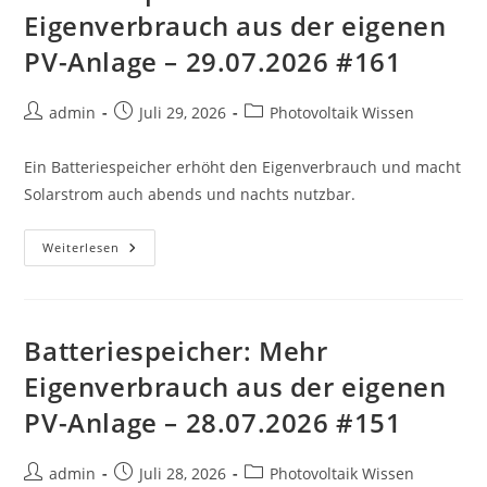
–
Eigenverbrauch aus der eigenen
31.07.2026
#522
PV-Anlage – 29.07.2026 #161
Beitrags-
Beitrag
Beitrags-
admin
Juli 29, 2026
Photovoltaik Wissen
Autor:
veröffentlicht:
Kategorie:
Ein Batteriespeicher erhöht den Eigenverbrauch und macht
Solarstrom auch abends und nachts nutzbar.
Batteriespeicher:
Weiterlesen
Mehr
Eigenverbrauch
Aus
Der
Eigenen
PV-
Batteriespeicher: Mehr
Anlage
–
Eigenverbrauch aus der eigenen
29.07.2026
#161
PV-Anlage – 28.07.2026 #151
Beitrags-
Beitrag
Beitrags-
admin
Juli 28, 2026
Photovoltaik Wissen