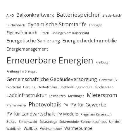
Batteriespeicher
Balkonkraftwerk
Biederbach
AIKO
dynamische Stromtarife
Buchenbach
Ebringen
Eigenverbrauch
Elzach
Endingen am Kaiserstuhl
Energetische Sanierung
Energiecheck Immobilie
Energiemanagement
Erneuerbare Energien
Freiburg
Freiburg im Breisgau
Gemeinschaftliche Gebäudeversorgung
Gewerbe PV
Glottertal
Heizung
Herbolzheim
Hochleistungsmodule
Kirchzarten
Mieterstrom
Ladeinfrastruktur
Lastspitzen
Merdingen
Photovoltaik
PV für Gewerbe
PV
Pfaffenweiler
PV für Landwirtschaft
PV Module
Riegel am Kaiserstuhl
Sexau
Simonswald
Solaranlage
Solarmodule
Sonnenkaufhaus
Umkirch
Wärmepumpe
Wallbox
Waldkirch
Wechselrichter