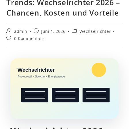
Trends: Wechselrichter 2026 –
Chancen, Kosten und Vorteile
Beitrags-
Beitrag
Beitrags-
admin
Juni 1, 2026
Wechselrichter
Autor:
veröffentlicht:
Kategorie:
Beitrags-
0 Kommentare
Kommentare:
Wechselrichter
Photovoltaik • Speicher • Energiewende