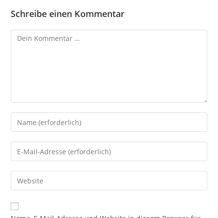
Schreibe einen Kommentar
Kommentar
Gib
deinen
Namen
Gib
oder
deine
Benutzernamen
E-
Gib
zum
Mail-
deine
Kommentieren
Adresse
Website-
ein
zum
URL