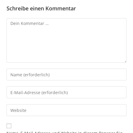
Schreibe einen Kommentar
Kommentar
Gib
deinen
Namen
Gib
oder
deine
Benutzernamen
E-
Gib
zum
Mail-
deine
Kommentieren
Adresse
Website-
ein
zum
URL