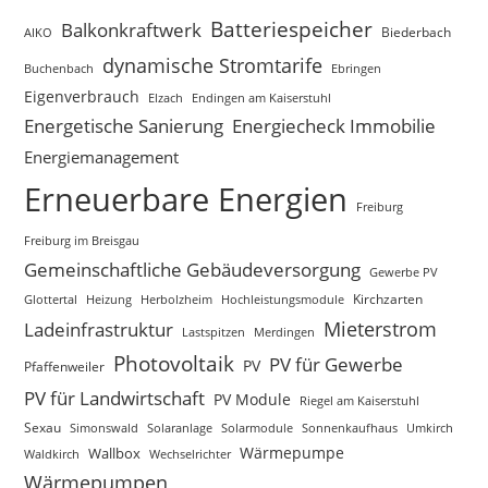
Batteriespeicher
Balkonkraftwerk
Biederbach
AIKO
dynamische Stromtarife
Buchenbach
Ebringen
Eigenverbrauch
Elzach
Endingen am Kaiserstuhl
Energetische Sanierung
Energiecheck Immobilie
Energiemanagement
Erneuerbare Energien
Freiburg
Freiburg im Breisgau
Gemeinschaftliche Gebäudeversorgung
Gewerbe PV
Glottertal
Heizung
Herbolzheim
Hochleistungsmodule
Kirchzarten
Mieterstrom
Ladeinfrastruktur
Lastspitzen
Merdingen
Photovoltaik
PV für Gewerbe
PV
Pfaffenweiler
PV für Landwirtschaft
PV Module
Riegel am Kaiserstuhl
Sexau
Simonswald
Solaranlage
Solarmodule
Sonnenkaufhaus
Umkirch
Wärmepumpe
Wallbox
Waldkirch
Wechselrichter
Wärmepumpen