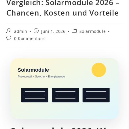
Vergleich: Solarmodule 2026 –
Chancen, Kosten und Vorteile
Beitrags-
Beitrag
Beitrags-
admin
Juni 1, 2026
Solarmodule
Autor:
veröffentlicht:
Kategorie:
Beitrags-
0 Kommentare
Kommentare:
Solarmodule
Photovoltaik • Speicher • Energiewende